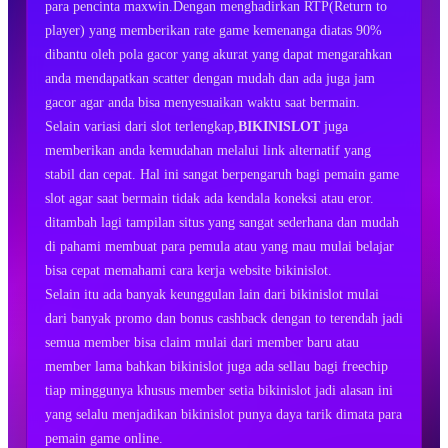
para pencinta maxwin.Dengan menghadirkan RTP(Return to
player) yang memberikan rate game kemenanga diatas 90%
dibantu oleh pola gacor yang akurat yang dapat mengarahkan
anda mendapatkan scatter dengan mudah dan ada juga jam
gacor agar anda bisa menyesuaikan waktu saat bermain.
Selain variasi dari slot terlengkap,
BIKINISLOT
juga
memberikan anda kemudahan melalui link alternatif yang
stabil dan cepat. Hal ini sangat berpengaruh bagi pemain game
slot agar saat bermain tidak ada kendala koneksi atau eror.
ditambah lagi tampilan situs yang sangat sederhana dan mudah
di pahami membuat para pemula atau yang mau mulai belajar
bisa cepat memahami cara kerja website bikinislot.
Selain itu ada banyak keunggulan lain dari bikinislot mulai
dari banyak promo dan bonus cashback dengan to terendah jadi
semua member bisa claim mulai dari member baru atau
member lama bahkan bikinislot juga ada sellau bagi freechip
tiap minggunya khusus member setia bikinislot jadi alasan ini
yang selalu menjadikan bikinislot punya daya tarik dimata para
pemain game online.