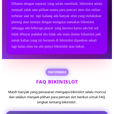
Dibantu dengan reputasi yang selalu membaik, bikinislot selalu
menjadi salah satu pilihan utama para pencari situs slot online
terbesar saat ini. tapi kadang ada banyak situs yang melakukan
phising atau menipu dengan mengatas namakan bikinislot
sehingga ada beberapa player yang kecewa karna ada hal wd
tidak dibayar padahal dia tidak ada main disitus bikinislot jadi
untuk kalian yang ini bermain di bikinislot dipastkan sekali
lagi kalau situs itu asli punya bikinislot atau bukan.
INFORMASI
FAQ BIKINISLOT
Masih banyak yang penasaran mengapa bikinislot selalu muncul
dan selalun menjadi pilihan para pemain slot berikut untuk FAQ
singkat tentang bikinislot .