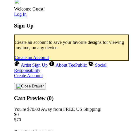
Welcome Guest!
Log In
Sign Up
Create an account to save your favorite designs for viewing
anytime, on any device.
Create an Account
Artist Sign Up
About TeePublic
Social
Responsibility
Create Account
Cart Preview (0)
You're
$70.00
Away from
FREE US Shipping!
$0
$70