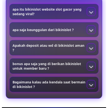
apa itu bikinislot website slot gacor yang
sedang viral?
apa saja keunggulan dari bikinislot ?
Apakah deposit atau wd di bikinislot aman
?
bonus apa saja yang di berikan bikinislot
untuk member baru ?
Bagaimana kalau ada kendala saat bermain
di bikinislot ?