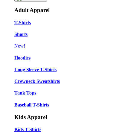
Adult Apparel
T-Shirts
Shorts
New!
Hoodies
Long Sleeve T-Shirts
Crewneck Sweatshirts
Tank Tops
Baseball T-Shirts
Kids Apparel
Kids T-Shirts