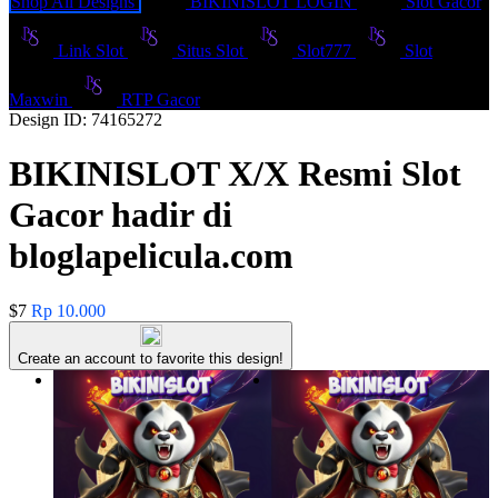
Shop All Designs
BIKINISLOT LOGIN
Slot Gacor
Link Slot
Situs Slot
Slot777
Slot
Maxwin
RTP Gacor
Design ID: 74165272
BIKINISLOT X/X Resmi Slot
Gacor hadir di
bloglapelicula.com
$7
Rp 10.000
Create an account to favorite this design!