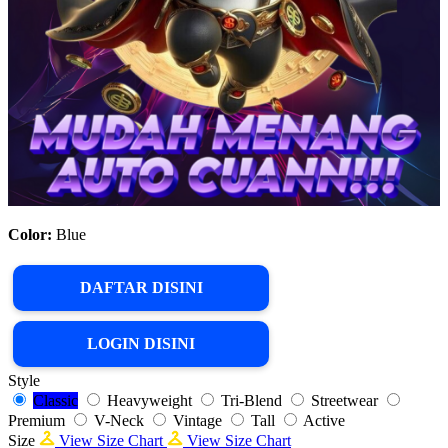
Color:
Blue
DAFTAR DISINI
LOGIN DISINI
Style
Classic
Heavyweight
Tri-Blend
Streetwear
Premium
V-Neck
Vintage
Tall
Active
Size
View Size Chart
View Size Chart